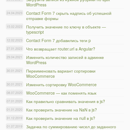
WordPress
Contact Form 7 скрыть надпись об успешной
24.04.2023
отправке формы
Получить значение по ключу в объекте —
15.02.2023
typescript
Contact Form 7 добавились теги p
12.02.2023
Что возвращает router.url в Angular?
27.01.2023
Изменить количество записей в админке
29.04.2021
WordPress
Переименовать вариант сортировки
30.01.2021
WooCommerce
Изменить сортировку WooCommerce
30.01.2021
WooCommerce — как поменять язык
08.07.2020
Как правильно сравнивать значения в js?
07.01.2020
Как проверить значение на NaN в js?
01.01.2020
Как проверить значение на null в js?
31.12.2019
Задачка по суммированию чисел до заданного
01.07.2019