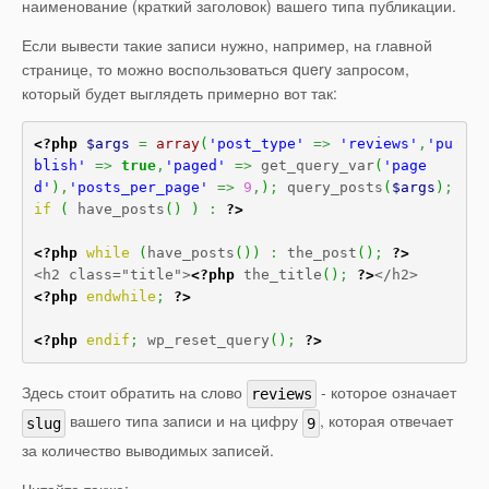
наименование (краткий заголовок) вашего типа публикации.
Если вывести такие записи нужно, например, на главной
странице, то можно воспользоваться query запросом,
который будет выглядеть примерно вот так:
<?php
$args
=
array
(
'post_type'
=>
'reviews'
,
'pu
blish'
=>
true
,
'paged'
=>
 get_query_var
(
'page
d'
)
,
'posts_per_page'
=>
9
,
)
;
 query_posts
(
$args
)
;
if
(
 have_posts
(
)
)
:
?>
<?php
while
(
have_posts
(
)
)
:
 the_post
(
)
;
?>
<h2 class="title">
<?php
 the_title
(
)
;
?>
<?php
endwhile
;
?>
<?php
endif
;
 wp_reset_query
(
)
;
?>
Здесь стоит обратить на слово
- которое означает
reviews
вашего типа записи и на цифру
, которая отвечает
slug
9
за количество выводимых записей.
Читайте также: