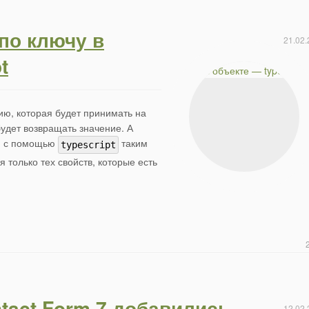
по ключу в
21.02.
t
ю, которая будет принимать на
будет возвращать значение. А
ию с помощью
таким
typescript
 только тех свойств, которые есть
tact Form 7 добавились
12.02.