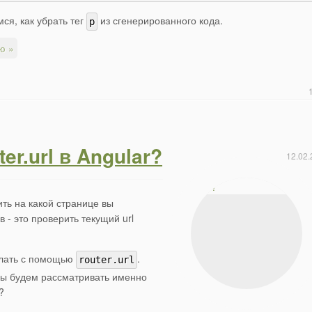
ся, как убрать тег
из сгенерированного кода.
p
ю »
er.url в Angular?
12.02.
ть на какой странице вы
 - это проверить текущий url
делать с помощью
.
router.url
 мы будем рассматривать именно
?