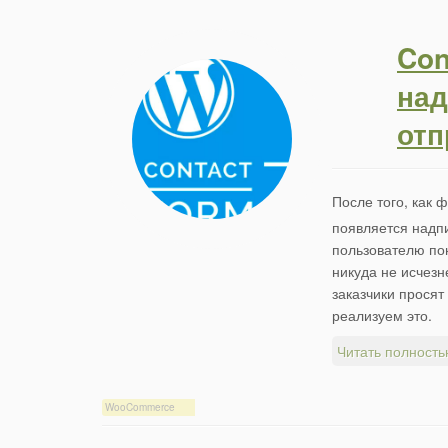
Con
над
от
После того, как 
появляется надпи
пользователю пон
никуда не исчезн
заказчики просят
реализуем это.
Читать полность
WooCommerce