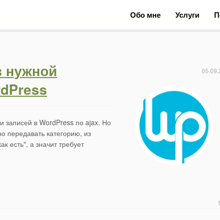
Обо мне
Услуги
П
з нужной
05.09.
rdPress
и записей в WordPress по ajax. Но
но передавать категорию, из
ак есть", а значит требует