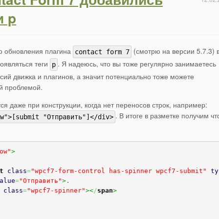
и p
о обновления плагина
(смотрю на версии 5.7.3) 
contact form 7
оявляться теги
. Я надеюсь, что вы тоже регулярно занимаетесь
p
ий движка и плагинов, а значит потенциально тоже можете
ой проблемой.
ся даже при конструкции, когда нет переносов строк, например:
. В итоге в разметке получим чт
w">[submit "Отправить"]</div>
ow"
>
t
class
=
"wpcf7-form-control has-spinner wpcf7-submit"
ty
alue
=
"Отправить"
>
. 

class
=
"wpcf7-spinner"
><
/
span
>