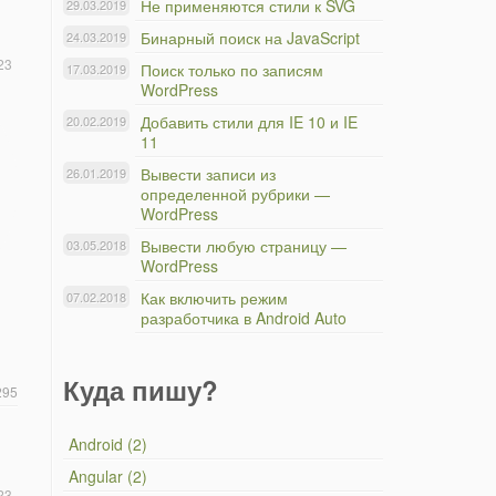
Не применяются стили к SVG
29.03.2019
Бинарный поиск на JavaScript
24.03.2019
23
Поиск только по записям
17.03.2019
WordPress
Добавить стили для IE 10 и IE
20.02.2019
11
Вывести записи из
26.01.2019
определенной рубрики —
WordPress
Вывести любую страницу —
03.05.2018
WordPress
Как включить режим
07.02.2018
разработчика в Android Auto
Куда пишу?
295
Android (2)
Angular (2)
23