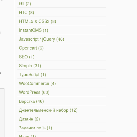
Git (2)
HTC (8)
HTML5 & CSS3 (8)
InstantCMS (1)
в
Javascript / jQuery (46)
Opencart (6)
SEO (1)
Simpla (31)
о-
TypeScript (1)
WooCommerce (4)
WordPress (63)
Вёрстка (46)
Джентельменский набор (12)
Дизайн (2)
Задачки по js (1)
Идея (1)