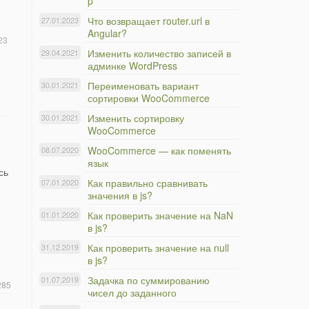
p
Что возвращает router.url в
27.01.2023
Angular?
23
Изменить количество записей в
29.04.2021
админке WordPress
Переименовать вариант
30.01.2021
сортировки WooCommerce
Изменить сортировку
30.01.2021
WooCommerce
WooCommerce — как поменять
08.07.2020
язык
сь
Как правильно сравнивать
07.01.2020
значения в js?
Как проверить значение на NaN
01.01.2020
в js?
Как проверить значение на null
31.12.2019
в js?
Задачка по суммированию
01.07.2019
285
чисел до заданного