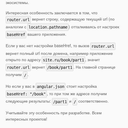
экосистемы.
Интересная особенность заключается в том, что
вернет строку, содержащую текущий url (по
router.url
аналогии с
) отталкиваясь от настроек
location.pathname
вашего приложения.
baseHref
Если у вас нет настройки baseHref, то вызов
router.url
вернет полный url после домена, например приложение
открыто по адресу
, значит
site.ru/book/part1
вернет
. На главной странице
router.url
/book/part1
получим
.
/
Но если у вас в
стоит настройка
angular.json
, то при том же адресе получим
baseHref: "/book"
следующие результаты:
и
соответственно.
/part1
/
Учитывайте эту особенность при разработке. Всем
интересных проектов!