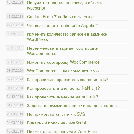
Получить значение по ключу в объекте —
15.02.2023
typescript
Contact Form 7 добавились теги p
12.02.2023
Что возвращает router.url в Angular?
27.01.2023
Изменить количество записей в админке
29.04.2021
WordPress
Переименовать вариант сортировки
30.01.2021
WooCommerce
Изменить сортировку WooCommerce
30.01.2021
WooCommerce — как поменять язык
08.07.2020
Как правильно сравнивать значения в js?
07.01.2020
Как проверить значение на NaN в js?
01.01.2020
Как проверить значение на null в js?
31.12.2019
Задачка по суммированию чисел до заданного
01.07.2019
Не применяются стили к SVG
29.03.2019
Бинарный поиск на JavaScript
24.03.2019
Поиск только по записям WordPress
17.03.2019