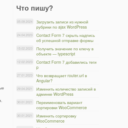
Что пишу?
Загрузить записи из нужной
05.09.2024
рубрики по ajax WordPress
Contact Form 7 скрыть надпись
24.04.2023
об успешной отправке формы
Получить значение по ключу в
15.02.2023
объекте — typescript
Contact Form 7 добавились теги
12.02.2023
p
Что возвращает router.url в
27.01.2023
Angular?
ые
Изменить количество записей в
29.04.2021
админке WordPress
я.
Переименовать вариант
30.01.2021
сортировки WooCommerce
Изменить сортировку
30.01.2021
WooCommerce