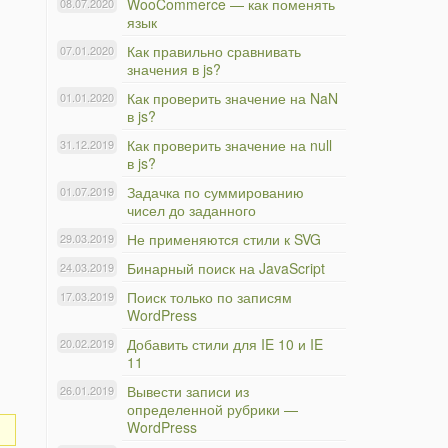
WooCommerce — как поменять
08.07.2020
язык
Как правильно сравнивать
07.01.2020
значения в js?
Как проверить значение на NaN
01.01.2020
в js?
Как проверить значение на null
31.12.2019
в js?
Задачка по суммированию
01.07.2019
чисел до заданного
Не применяются стили к SVG
29.03.2019
Бинарный поиск на JavaScript
24.03.2019
Поиск только по записям
17.03.2019
WordPress
Добавить стили для IE 10 и IE
20.02.2019
11
Вывести записи из
26.01.2019
определенной рубрики —
WordPress