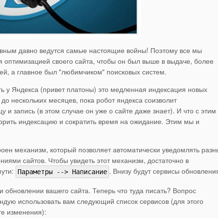
авным давно ведутся самые настоящие войны! Поэтому все мы
я оптимизацией своего сайта, чтобы он был выше в выдаче, более
ей, а главное был "любимчиком" поисковых систем.
сть у Яндекса (привет платоны) это медленная индексация новых
 до нескольких месяцев, пока робот яндекса соизволит
 и запись (в этом случае он уже о сайте даже знает). И что с этим
орить индексацию и сократить время на ожидание. Этим мы и
троен механизм, который позволяет автоматически уведомлять разн
ниями сайтов. Чтобы увидеть этот механизм, достаточно в
пути:
. Внизу будут сервисы обновлени
Параметры --> Написание
ри обновлении вашего сайта. Теперь что туда писать? Вопрос
ндую использовать вам следующий список сервисов (для этого
те изменения):