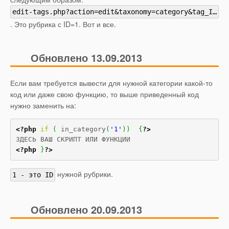
edit-tags.php?action=edit&taxonomy=category&tag_ID=1
. Это рубрика с ID=1. Вот и все.
Обновлено 13.09.2013
Если вам требуется вывести для нужной категории какой-то
код или даже свою функцию, то выше приведенный код
нужно заменить на:
<?php
if
(
 in_category
(
'1'
)
)
{
?>
<?php
}
?>
нужной рубрики.
1 - это ID
Обновлено 20.09.2013