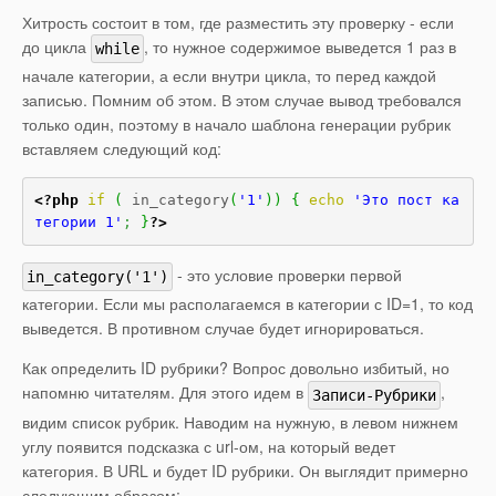
Хитрость состоит в том, где разместить эту проверку - если
до цикла
, то нужное содержимое выведется 1 раз в
while
начале категории, а если внутри цикла, то перед каждой
записью. Помним об этом. В этом случае вывод требовался
только один, поэтому в начало шаблона генерации рубрик
вставляем следующий код:
<?php
if
(
 in_category
(
'1'
)
)
{
echo
'Это пост ка
тегории 1'
;
}
?>
- это условие проверки первой
in_category('1')
категории. Если мы располагаемся в категории с ID=1, то код
выведется. В противном случае будет игнорироваться.
Как определить ID рубрики? Вопрос довольно избитый, но
напомню читателям. Для этого идем в
,
Записи-Рубрики
видим список рубрик. Наводим на нужную, в левом нижнем
углу появится подсказка с url-ом, на который ведет
категория. В URL и будет ID рубрики. Он выглядит примерно
следующим образом: