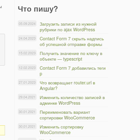
ы
Что пишу?
Загрузить записи из нужной
05.09.2024
рубрики по ajax WordPress
Contact Form 7 скрыть надпись
24.04.2023
об успешной отправке формы
Получить значение по ключу в
15.02.2023
объекте — typescript
Contact Form 7 добавились теги
12.02.2023
p
Что возвращает router.url в
27.01.2023
Angular?
Изменить количество записей в
29.04.2021
админке WordPress
Переименовать вариант
30.01.2021
сортировки WooCommerce
Изменить сортировку
30.01.2021
WooCommerce