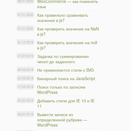
WooCommerce — как поменять
08.07.2020
язык
Как правильно сравнивать
07.01.2020
значения в js?
Как проверить значение на NaN
01.01.2020
в js?
Как проверить значение на null
31.12.2019
в js?
Задачка по суммированию
01.07.2019
чисел до заданного
Не применяются стили к SVG
29.03.2019
Бинарный поиск на JavaScript
24.03.2019
Поиск только по записям
17.03.2019
WordPress
Добавить стили для IE 10 и IE
20.02.2019
11
Вывести записи из
26.01.2019
определенной рубрики —
WordPress