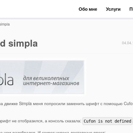
Обо мне
Услуги
П
simpla
ed simpla
04.04.
на движке Simpla меня попросили заменить шрифт с помощью Cufo
шрифт не отобразился, а консоль сказала:
Cufon is not defined
е чем разобрался. И секрет успеха достаточно прост: