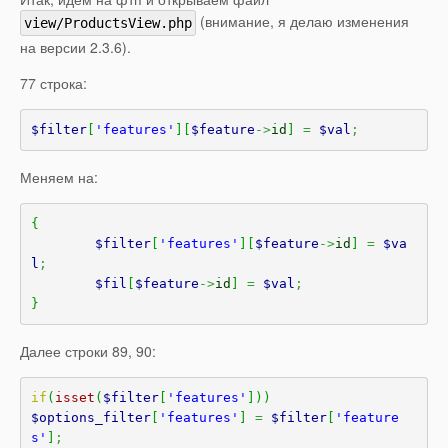
(внимание, я делаю изменения
view/ProductsView.php
на версии 2.3.6).
77 строка:
$filter
[
'features'
]
[
$feature
->
id
]
=
$val
;
Меняем на:
{
$filter
[
'features'
]
[
$feature
->
id
]
=
$va
l
;
$fil
[
$feature
->
id
]
=
$val
;
}
Далее строки 89, 90:
if
(
isset
(
$filter
[
'features'
]
)
)
$options_filter
[
'features'
]
=
$filter
[
'feature
s'
]
;