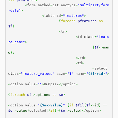
<
form method
=
get enctype
=
"multipart/form
-data"
>
<
table id
=
"features"
>
{
foreach
$features
as
$f
}
<
tr
>
<
td 
class
=
"featu
re_name"
>
{
$f
->
nam
e
}
:
</
td
>
<
td
>
<
select 
class
=
"feature_values"
 size
=
"1"
 name
=
"
{$f->id}
"
>
<
option value
=
""
>
Выбрать
</
option
>
{
foreach
$f
->
options
as
$o
}
<
option value
=
"
{$o->value}
"
{
if
$fil
[
$f
->
id
]
==
$o
->
value
}
selected
{
/
if
}
>
{
$o
->
value
}
</
option
>