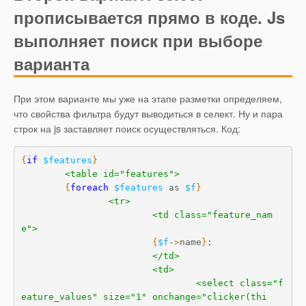
прописывается прямо в коде. Js
выполняет поиск при выборе
варианта
При этом варианте мы уже на этапе разметки определяем,
что свойства фильтра будут выводиться в селект. Ну и пара
строк на js заставляет поиск осуществляться. Код:
{
if
$features
}
<table id="features">
{
foreach
$features
 as 
$f
}
<tr>
<td class="feature_nam
e">
{
$f
-
>
name
}
:

</td>
<td>
<select class="f
eature_values" size="1" onchange="clicker(thi