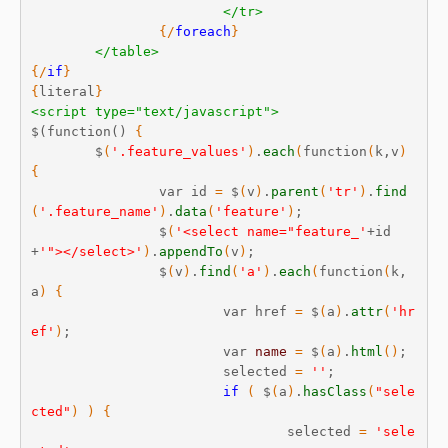
</tr>
{
/
foreach
}
</table>
{
/
if
}
{
literal
}
<script type="text/javascript">
$(function() 
{
	$
(
'.feature_values'
)
.
each
(
function
(
k,v
)
{
		var id 
=
 $
(
v
)
.
parent
(
'tr'
)
.
find
(
'.feature_name'
)
.
data
(
'feature'
)
;

		$
(
'<select name="feature_'
+id
+
'"></select>'
)
.
appendTo
(
v
)
;

		$
(
v
)
.
find
(
'a'
)
.
each
(
function
(
k,
a
)
{
			var href 
=
 $
(
a
)
.
attr
(
'hr
ef'
)
;

			var 
name
=
 $
(
a
)
.
html
(
)
;

			selected 
=
''
;

if
(
 $
(
a
)
.
hasClass
(
"sele
cted"
)
)
{
				selected 
=
'sele