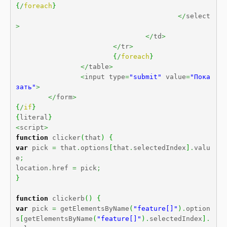
{
/
foreach
}
</
select
>
</
td
>
</
tr
>
{
/
foreach
}
</
table
>
<
input type
=
"submit"
 value
=
"Пока
зать"
>
</
form
>
{
/
if
}
{
literal
}
<
script
>
function
 clicker
(
that
)
{
var
 pick 
=
 that
.
options
[
that
.
selectedIndex
]
.
valu
e
;
location
.
href 
=
 pick
;
}
function
 clickerb
(
)
{
var
 pick 
=
 getElementsByName
(
"feature[]"
)
.
option
s
[
getElementsByName
(
"feature[]"
)
.
selectedIndex
]
.