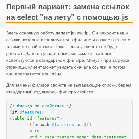
Первый вариант: замена ссылок
на select "на лету" с помощью js
Здесь основную работу делает javascript. Он находит наши
ссылки, которые используются в фильтре и создает селект с
такими же свойствами. Плюс - если у клиента не будет
работать js, то он увидит обычные ссылки - которые
используются в стандартном фильтре. Минус - при загрузке
страницы, клиент может увидеть сначала ссылки, а потом
они превратятся в select-ы.
Для замены фильтра свойств на выпадающие списки, берем
стандартный код выводы фильтра свойств:
{* Фильтр по свойствам *}
{
if
$features
}
<table id="features">
{
foreach
$features
 as 
$f
}
<tr>
<td class="feature_name" data-feature="