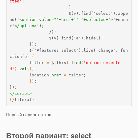
cted'
;

}
			$(v).find('select').appe
nd('
<option value="'+href+'" '+selected+'>
'+name
+'
</option>
');

		});

		$(v).find('a').hide();

	});

	$('#features select').live('change', fun
ction(e) 
{
	filter 
=
 $
(
this
)
.
find
(
'option:selecte
d'
)
.
val
(
)
;

	location.
href
=
 filter;

}
);

</script>
{
/
literal
}
Первый вариант готов.
Второй вариант: select