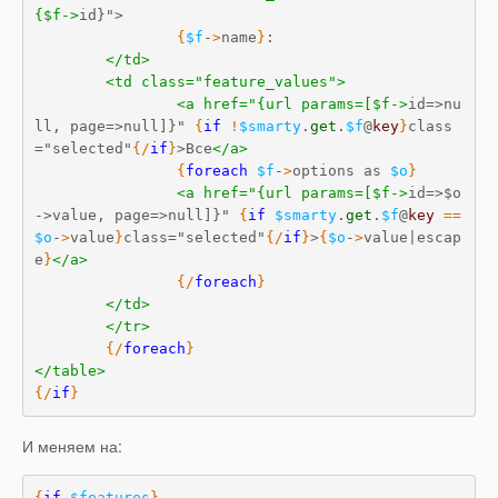
{$f->
id}">

{
$f
-
>
name
}
:

</td>
<td class="feature_values">
<a href="{url params=[$f->
id=>nu
ll, page=>null]}" 
{
if
!
$smarty
.
get
.
$f
@
key
}
class
="selected"
{
/
if
}
>Все
</a>
{
foreach
$f
-
>
options as 
$o
}
<a href="{url params=[$f->
id=>$o
->value, page=>null]}" 
{
if
$smarty
.
get
.
$f
@
key
==
$o
-
>
value
}
class="selected"
{
/
if
}
>
{
$o
-
>
value|escap
e
}
</a>
{
/
foreach
}
</td>
</tr>
{
/
foreach
}
</table>
{
/
if
}
И меняем на:
{
if
$features
}