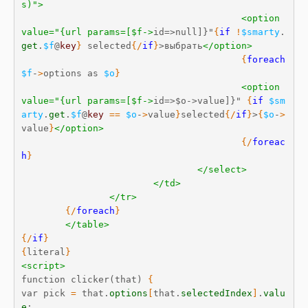
s)">
<option 
value="{url params=[$f->
id=>null]}"
{
if
!
$smarty
.
get
.
$f
@
key
}
 selected
{
/
if
}
>выбрать
</option>
{
foreach
$f
-
>
options as 
$o
}
<option 
value="{url params=[$f->
id=>$o->value]}" 
{
if
$sm
arty
.
get
.
$f
@
key
==
$o
-
>
value
}
selected
{
/
if
}
>
{
$o
-
>
value
}
</option>
{
/
foreac
h
}
</select>
</td>
</tr>
{
/
foreach
}
</table>
{
/
if
}
{
literal
}
<script>
function clicker(that) 
{
var pick 
=
 that.
options
[
that.
selectedIndex
]
.
valu
e
;
