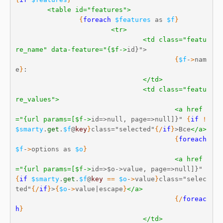
<table id="features">
{
foreach
$features
 as 
$f
}
<tr>
<td class="featu
re_name" data-feature="{$f->
id}">

{
$f
-
>
nam
e
}
:

</td>
<td class="featu
re_values">
<a href
="{url params=[$f->
id=>null, page=>null]}" 
{
if
!
$smarty
.
get
.
$f
@
key
}
class="selected"
{
/
if
}
>Все
</a>
{
foreach
$f
-
>
options as 
$o
}
<a href
="{url params=[$f->
id=>$o->value, page=>null]}" 
{
if
$smarty
.
get
.
$f
@
key
==
$o
-
>
value
}
class="selec
ted"
{
/
if
}
>
{
$o
-
>
value|escape
}
</a>
{
/
foreac
h
}
</td>