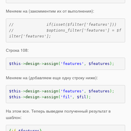
Меняем на (закомментим их от выполнения):
//		if(isset($filter['features']))
//		$options_filter['features'] = $f
ilter['features'];
Строка 108:
$this
->
design
->
assign
(
'features'
,
$features
)
;
Меняем на (добавляем еще одну строку ниже):
$this
->
design
->
assign
(
'features'
,
$features
)
;
$this
->
design
->
assign
(
'fil'
,
$fil
)
;
На этом все. Теперь выведем полученный результат в
шаблон:
{
if
$features
}