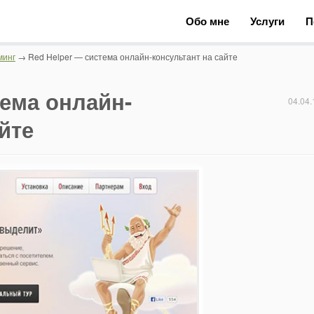
Обо мне
Услуги
П
минг
→ Red Helper — система онлайн-консультант на сайте
тема онлайн-
04.04.
йте