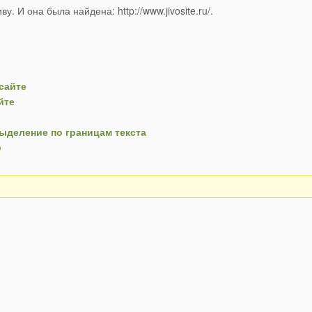
. И она была найдена: http://www.jivosite.ru/.
сайте
йте
Выделение по границам текста
o