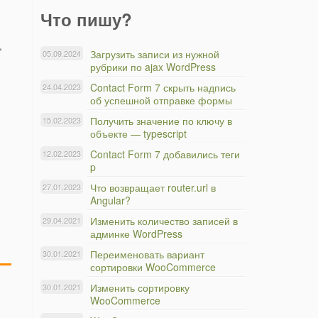
Что пишу?
,
Загрузить записи из нужной
05.09.2024
рубрики по ajax WordPress
Contact Form 7 скрыть надпись
24.04.2023
об успешной отправке формы
Получить значение по ключу в
15.02.2023
объекте — typescript
Contact Form 7 добавились теги
12.02.2023
p
Что возвращает router.url в
27.01.2023
Angular?
Изменить количество записей в
29.04.2021
админке WordPress
Переименовать вариант
30.01.2021
сортировки WooCommerce
Изменить сортировку
30.01.2021
WooCommerce