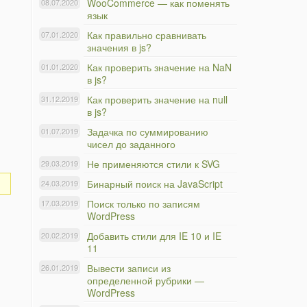
WooCommerce — как поменять
08.07.2020
язык
Как правильно сравнивать
07.01.2020
значения в js?
Как проверить значение на NaN
01.01.2020
в js?
Как проверить значение на null
31.12.2019
в js?
Задачка по суммированию
01.07.2019
чисел до заданного
Не применяются стили к SVG
29.03.2019
Бинарный поиск на JavaScript
24.03.2019
Поиск только по записям
17.03.2019
WordPress
Добавить стили для IE 10 и IE
20.02.2019
11
Вывести записи из
26.01.2019
определенной рубрики —
WordPress