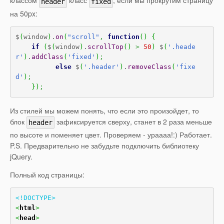
классом
класс
, если мы прокрутим страницу
header
fixed
на 50px:
$
(
window
)
.
on
(
"scroll"
,
function
(
)
{
if
(
$
(
window
)
.
scrollTop
(
)
>
50
)
 $
(
'.heade
r'
)
.
addClass
(
'fixed'
)
;
else
 $
(
'.header'
)
.
removeClass
(
'fixe
d'
)
;
}
)
;
Из стилей мы можем понять, что если это произойдет, то
блок
зафиксируется сверху, станет в 2 раза меньше
header
по высоте и поменяет цвет. Проверяем - ураааа!:) Работает.
P.S. Предварительно не забудьте подключить библиотеку
jQuery.
Полный код страницы:
<!DOCTYPE>
<
html
>
<
head
>