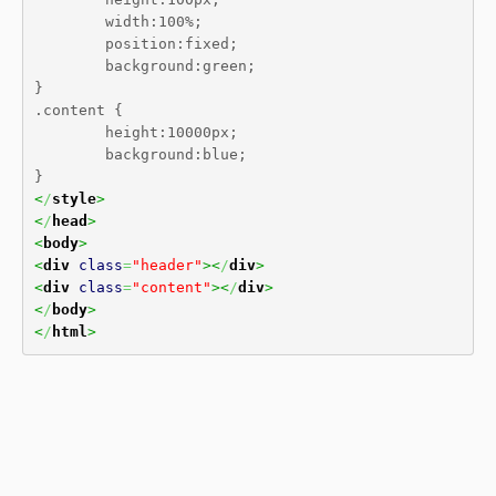
	width:100%;

	position:fixed;

	background:green;

}

.content {

	height:10000px;

	background:blue;

<
/
style
>
<
/
head
>
<
body
>
<
div
class
=
"header"
><
/
div
>
<
div
class
=
"content"
><
/
div
>
<
/
body
>
<
/
html
>