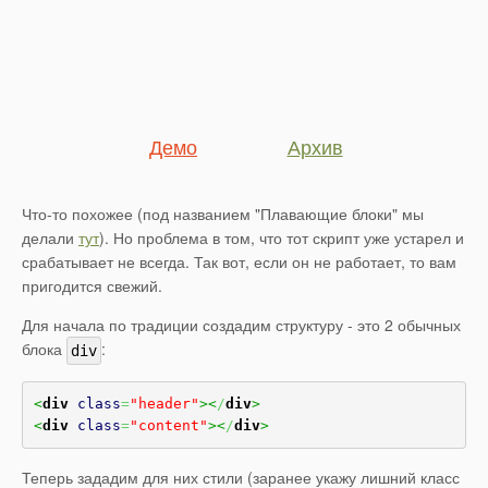
Что-то похожее (под названием "Плавающие блоки" мы
делали
тут
). Но проблема в том, что тот скрипт уже устарел и
срабатывает не всегда. Так вот, если он не работает, то вам
пригодится свежий.
Для начала по традиции создадим структуру - это 2 обычных
блока
:
div
<
div
class
=
"header"
><
/
div
>
<
div
class
=
"content"
><
/
div
>
Теперь зададим для них стили (заранее укажу лишний класс