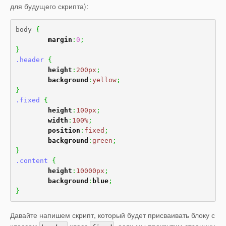
для будущего скрипта):
body 
{
margin
:
0
;
}
.header
{
height
:
200px
;
background
:
yellow
;
}
.fixed
{
height
:
100px
;
width
:
100%
;
position
:
fixed
;
background
:
green
;
}
.content
{
height
:
10000px
;
background
:
blue
;
}
Давайте напишем скрипт, который будет присваивать блоку с