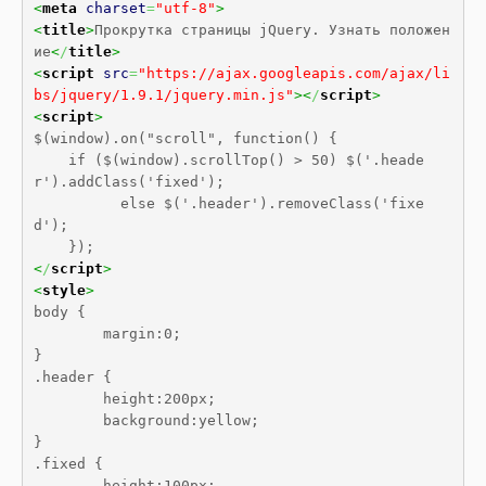
<
meta
charset
=
"utf-8"
>
<
title
>
Прокрутка страницы jQuery. Узнать положен
ие
<
/
title
>
<
script
src
=
"https://ajax.googleapis.com/ajax/li
bs/jquery/1.9.1/jquery.min.js"
><
/
script
>
<
script
>
$(window).on("scroll", function() {

    if ($(window).scrollTop() > 50) $('.heade
r').addClass('fixed');

          else $('.header').removeClass('fixe
d');

<
/
script
>
<
style
>
body {

	margin:0;

}

.header {

	height:200px;

	background:yellow;

}

.fixed {

	height:100px;
