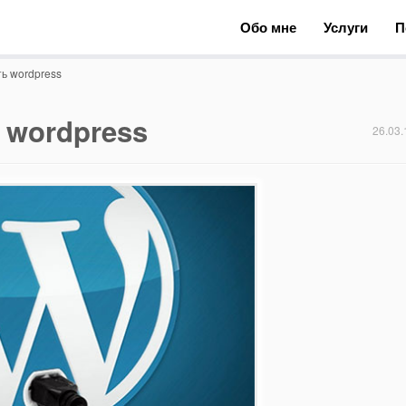
Обо мне
Услуги
П
ь wordpress
 wordpress
26.03.