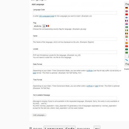
В поле
пишем -
.