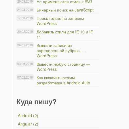
Не применяются стили к SVG
29.03.2019
Бинарный поиск на JavaScript
24.03.2019
Поиск только по записям
17.03.2019
WordPress
Добавить стили для IE 10 и IE
20.02.2019
11
Вывести записи из
26.01.2019
определенной рубрики —
WordPress
Вывести любую страницу —
03.05.2018
WordPress
Как включить режим
07.02.2018
разработчика в Android Auto
Куда пишу?
Android (2)
Angular (2)