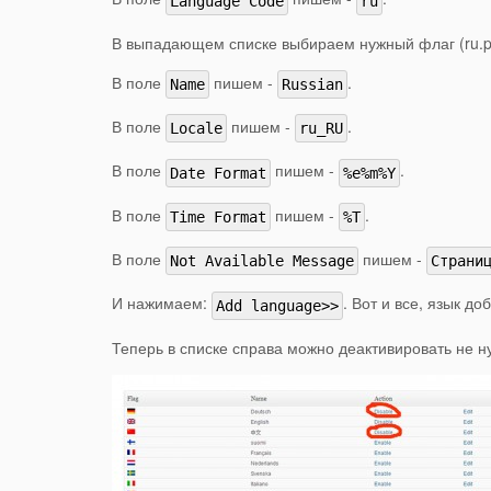
Language Code
ru
В выпадающем списке выбираем нужный флаг (ru.p
В поле
пишем -
.
Name
Russian
В поле
пишем -
.
Locale
ru_RU
В поле
пишем -
.
Date Format
%e%m%Y
В поле
пишем -
.
Time Format
%T
В поле
пишем -
Not Available Message
Страни
И нажимаем:
. Вот и все, язык до
Add language>>
Теперь в списке справа можно деактивировать не н