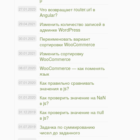
p
Что возвращает router.url в
27.01.2023
Angular?
Изменить количество записей в
29.04.2021
админке WordPress
Переименовать вариант
30.01.2021
сортировки WooCommerce
Изменить сортировку
30.01.2021
WooCommerce
WooCommerce — как поменять
08.07.2020
язык
Как правильно сравнивать
07.01.2020
значения в js?
Как проверить значение на NaN
01.01.2020
в js?
Как проверить значение на null
31.12.2019
в js?
Задачка по суммированию
01.07.2019
чисел до заданного