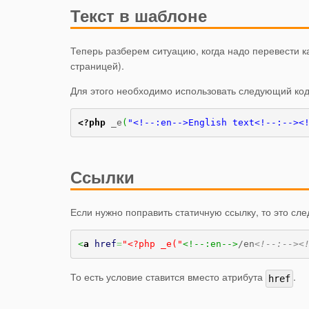
Текст в шаблоне
Теперь разберем ситуацию, когда надо перевести ка
страницей).
Для этого необходимо использовать следующий код
<?php
 _e
(
"<!--:en-->English text<!--:--><
Ссылки
Если нужно поправить статичную ссылку, то это след
<
a
href
=
"<?php _e("
<!--:en-->
/en
<!--:--><
То есть условие ставится вместо атрибута
.
href