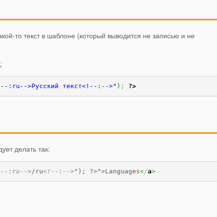
кой-то текст в шаблоне (который выводится не записью и не
:
!--:ru-->Русский текст<!--:-->"
)
;
?>
ует делать так:
!--:ru-->
/ru
<!--:-->
"); ?>">Languages
<
/
a
>