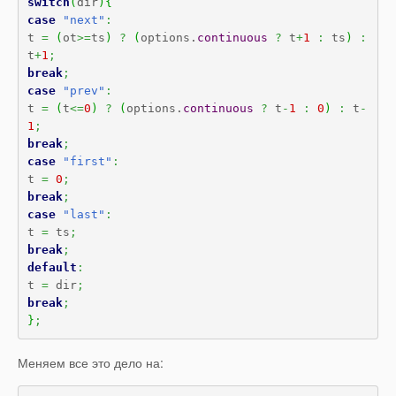
switch
(
dir
)
{
case
"next"
:
t 
=
(
ot
>=
ts
)
?
(
options.
continuous
?
 t
+
1
:
 ts
)
:
t
+
1
;
break
;
case
"prev"
:
t 
=
(
t
<=
0
)
?
(
options.
continuous
?
 t
-
1
:
0
)
:
 t
-
1
;
break
;
case
"first"
:
t 
=
0
;
break
;
case
"last"
:
t 
=
 ts
;
break
;
default
:
t 
=
 dir
;
break
;
}
;
Меняем все это дело на: