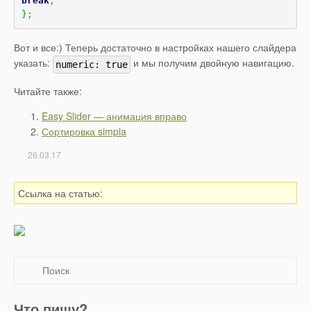
break
;
}
;
Вот и все:) Теперь достаточно в настройках нашего слайдера
указать:
и мы получим двойную навигацию.
numeric: true
Читайте также:
Easy Slider — анимация вправо
Сортировка simpla
26.03.17
Ссылка на статью:
Что пишу?