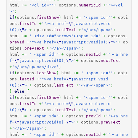
html 
+=
'<ol id="'
+
 options.
numericId
+
'"></ol
>'
;
if
(
options.
firstShow
)
 html 
+=
'<span id="'
+
 opti
ons.
firstId
+
'"><a href=
\"
javascript:void
(0);
\"
>'
+
 options.
firstText
+
'</a></span>'
;
html 
+=
' <div id="arrows"><span id="'
+
 options.
prevId
+
'"><a href=
\"
javascript:void(0);
\"
>'
+
 op
tions.
prevText
+
'</a></span>'
;
html 
+=
' <span id="'
+
 options.
nextId
+
'"><a hre
f=
\"
javascript:void(0);
\"
>'
+
 options.
nextText
+
'</a></span></div>'
;
if
(
options.
lastShow
)
 html 
+=
' <span id="'
+
 opti
ons.
lastId
+
'"><a href=
\"
javascript:void
(0);
\"
>'
+
 options.
lastText
+
'</a></span>'
;
}
else
{
if
(
options.
firstShow
)
 html 
+=
'<span id="'
+
 opti
ons.
firstId
+
'"><a href=
\"
javascript:void
(0);
\"
>'
+
 options.
firstText
+
'</a></span>'
;
html 
+=
' <span id="'
+
 options.
prevId
+
'"><a hre
f=
\"
javascript:void(0);
\"
>'
+
 options.
prevText
+
'</a></span>'
;
html 
+=
' <span id="'
+
 options.
nextId
+
'"><a hre