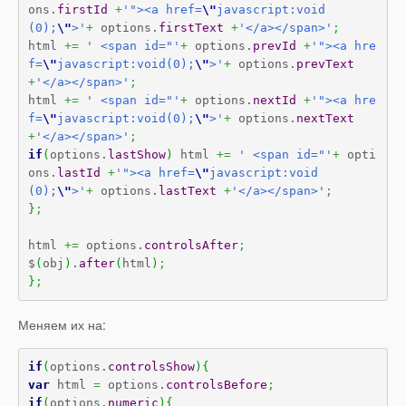
ons.
firstId
+
'"><a href=
\"
javascript:void
(0);
\"
>'
+
 options.
firstText
+
'</a></span>'
;
html 
+=
' <span id="'
+
 options.
prevId
+
'"><a hre
f=
\"
javascript:void(0);
\"
>'
+
 options.
prevText
+
'</a></span>'
;
html 
+=
' <span id="'
+
 options.
nextId
+
'"><a hre
f=
\"
javascript:void(0);
\"
>'
+
 options.
nextText
+
'</a></span>'
;
if
(
options.
lastShow
)
 html 
+=
' <span id="'
+
 opti
ons.
lastId
+
'"><a href=
\"
javascript:void
(0);
\"
>'
+
 options.
lastText
+
'</a></span>'
;
}
;
html 
+=
 options.
controlsAfter
;
$
(
obj
)
.
after
(
html
)
;
}
;
Меняем их на:
if
(
options.
controlsShow
)
{
var
 html 
=
 options.
controlsBefore
;
if
(
options.
numeric
)
{