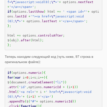
f=
\"
javascript:void(0);
\"
>'
+
 options.
nextText
+
'</a></span>'
;
if
(
options.
lastShow
)
 html 
+=
' <span id="'
+
 opti
ons.
lastId
+
'"><a href=
\"
javascript:void
(0);
\"
>'
+
 options.
lastText
+
'</a></span>'
;
}
;
html 
+=
 options.
controlsAfter
;
$
(
obj
)
.
after
(
html
)
;
}
;
Теперь находим следующий код (чуть ниже, 97 строка в
оригинальном файле):
if
(
options.
numeric
)
{
for
(
var
 i
=
0
;
i
<
s
;
i
++
)
{
$
(
document.
createElement
(
"li"
)
)
.
attr
(
'id'
,
options.
numericId
+
(
i
+
1
)
)
.
html
(
'<a rel='
+
 i 
+
' href=
\"
javascript:void
(0);
\"
>'
+
(
i
+
1
)
+
'</a>'
)
.
appendTo
(
$
(
"#"
+
 options.
numericId
)
)
.
click
(
function
(
)
{