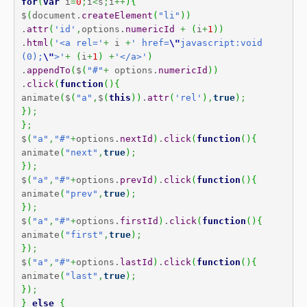
for
(
var
 i
=
0
;
i
<
s
;
i
++
)
{
$
(
document.
createElement
(
"li"
)
)
.
attr
(
'id'
,
options.
numericId
+
(
i
+
1
)
)
.
html
(
'<a rel='
+
 i 
+
' href=
\"
javascript:void
(0);
\"
>'
+
(
i
+
1
)
+
'</a>'
)
.
appendTo
(
$
(
"#"
+
 options.
numericId
)
)
.
click
(
function
(
)
{
animate
(
$
(
"a"
,
$
(
this
)
)
.
attr
(
'rel'
)
,
true
)
;
}
)
;
}
;
$
(
"a"
,
"#"
+
options.
nextId
)
.
click
(
function
(
)
{
animate
(
"next"
,
true
)
;
}
)
;
$
(
"a"
,
"#"
+
options.
prevId
)
.
click
(
function
(
)
{
animate
(
"prev"
,
true
)
;
}
)
;
$
(
"a"
,
"#"
+
options.
firstId
)
.
click
(
function
(
)
{
animate
(
"first"
,
true
)
;
}
)
;
$
(
"a"
,
"#"
+
options.
lastId
)
.
click
(
function
(
)
{
animate
(
"last"
,
true
)
;
}
)
;
}
else
{