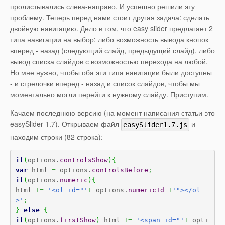
пролистывались слева-направо. И успешно решили эту
проблему. Теперь перед нами стоит другая задача: сделать
двойную навигацию. Дело в том, что easy slider предлагает 2
типа навигации на выбор: либо возможность вывода кнопок
вперед - назад (следующий слайд, предыдущий слайд), либо
вывод списка слайдов с возможностью перехода на любой.
Но мне нужно, чтобы оба эти типа навигации были доступны
- и стрелочки вперед - назад и список слайдов, чтобы мы
моментально могли перейти к нужному слайду. Приступим.
Качаем последнюю версию (на момент написания статьи это
easySlider 1.7). Открываем файл
и
easySlider1.7.js
находим строки (82 строка):
if
(
options.
controlsShow
)
{
var
 html 
=
 options.
controlsBefore
;
if
(
options.
numeric
)
{
html 
+=
'<ol id="'
+
 options.
numericId
+
'"></ol
>'
;
}
else
{
if
(
options.
firstShow
)
 html 
+=
'<span id="'
+
 opti