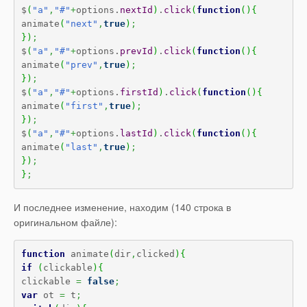
$
(
"a"
,
"#"
+
options.
nextId
)
.
click
(
function
(
)
{
animate
(
"next"
,
true
)
;
}
)
;
$
(
"a"
,
"#"
+
options.
prevId
)
.
click
(
function
(
)
{
animate
(
"prev"
,
true
)
;
}
)
;
$
(
"a"
,
"#"
+
options.
firstId
)
.
click
(
function
(
)
{
animate
(
"first"
,
true
)
;
}
)
;
$
(
"a"
,
"#"
+
options.
lastId
)
.
click
(
function
(
)
{
animate
(
"last"
,
true
)
;
}
)
;
}
;
И последнее изменение, находим (140 строка в
оригинальном файле):
function
 animate
(
dir
,
clicked
)
{
if
(
clickable
)
{
clickable 
=
false
;
var
 ot 
=
 t
;