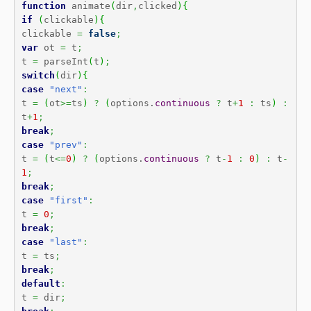
function
 animate
(
dir
,
clicked
)
{
if
(
clickable
)
{
clickable 
=
false
;
var
 ot 
=
 t
;
t 
=
 parseInt
(
t
)
;
switch
(
dir
)
{
case
"next"
:
t 
=
(
ot
>=
ts
)
?
(
options.
continuous
?
 t
+
1
:
 ts
)
:
t
+
1
;
break
;
case
"prev"
:
t 
=
(
t
<=
0
)
?
(
options.
continuous
?
 t
-
1
:
0
)
:
 t
-
1
;
break
;
case
"first"
:
t 
=
0
;
break
;
case
"last"
:
t 
=
 ts
;
break
;
default
:
t 
=
 dir
;