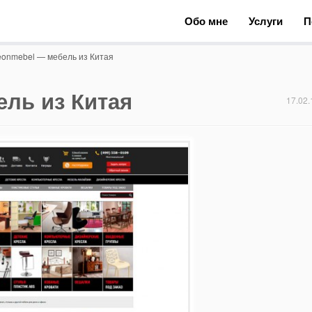
Обо мне
Услуги
П
onmebel — мебель из Китая
ль из Китая
17.02.