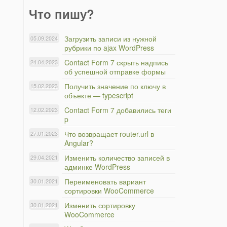
Что пишу?
Загрузить записи из нужной
05.09.2024
рубрики по ajax WordPress
Contact Form 7 скрыть надпись
24.04.2023
об успешной отправке формы
Получить значение по ключу в
15.02.2023
объекте — typescript
Contact Form 7 добавились теги
12.02.2023
p
Что возвращает router.url в
27.01.2023
Angular?
Изменить количество записей в
29.04.2021
админке WordPress
Переименовать вариант
30.01.2021
сортировки WooCommerce
Изменить сортировку
30.01.2021
WooCommerce