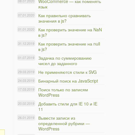
WooCommerce — как поменять
08.07.2020
язык
Как правильно сравнивать
07.01.2020
значения в js?
Как проверить значение на NaN
01.01.2020
в js?
Как проверить значение на null
31.12.2019
в js?
Задачка по суммированию
01.07.2019
чисел до заданного
Не применяются стили к SVG
29.03.2019
Бинарный поиск на JavaScript
24.03.2019
Поиск только по записям
17.03.2019
WordPress
Добавить стили для IE 10 и IE
20.02.2019
11
Вывести записи из
26.01.2019
определенной рубрики —
WordPress